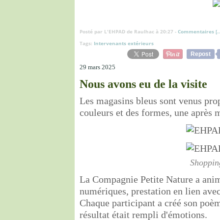
Posté par L'EHPAD de Raulhac à 20:27 -
Commentaires [
Tags:
Intervenants extérieurs
Repost
29 mars 2025
Nous avons eu de la visite
Les magasins bleus sont venus prop
couleurs et des formes, une après 
Shoppin
La Compagnie Petite Nature a ani
numériques, prestation en lien avec
Chaque participant a créé son poè
résultat était rempli d'émotions.