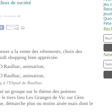
Jeu 
Reto
Jeudi
…
]
- Permalien [
#
]
Quot
Fete
0
Rec
oser a la vente des vêtements, choix des
New
midi shopping bien appréciée.
g à l'Ehpad de Raulhac
mé un groupe sur le thème des poèmes
 le tiers lieu Les Granges de Vic sur Cère.
me, démarche plus ou moins aisée mais dont le