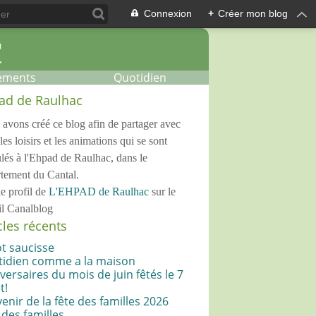
Connexion
+
Créer mon blog
ements
Quotidien
ad de Raulhac
avons créé ce blog afin de partager avec
les loisirs et les animations qui se sont
lés à l'Ehpad de Raulhac, dans le
tement du Cantal.
le profil de
L'EHPAD de Raulhac
sur le
il Canalblog
cles récents
ot saucisse
idien comme a la maison
versaires du mois de juin fêtés le 7
t!
enir de la fête des familles 2026
 des familles