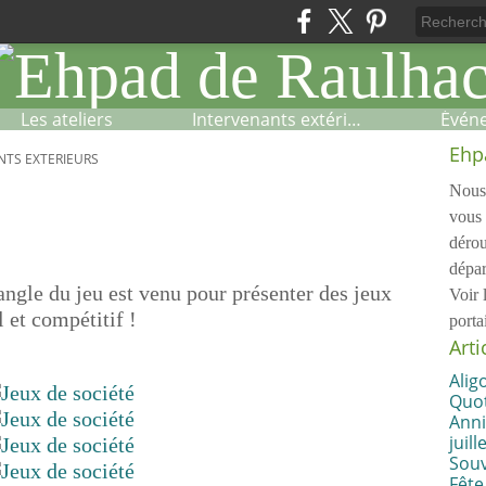
Les ateliers
Intervenants extérieurs
Évén
Ehp
NTS EXTERIEURS
Nous 
vous 
dérou
dépar
angle du jeu est venu pour présenter des jeux
Voir 
 et compétitif !
porta
Arti
Alig
Quot
Anni
juille
Souv
Fête