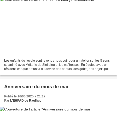
Les enfants de l'école sont revenus nous voir pour un atelier sur les 5 sens
co animé avec Mélanie de Siel bleu et les maîtresses. En équipe avec un
résident, chaque enfant a du devine des odeurs, des goûts, des objets puis
nous sommes allés dehors pour...
Anniversaire du mois de mai
Publié le 16/06/2025 à 21:17
Par
L'EHPAD de Raulhac