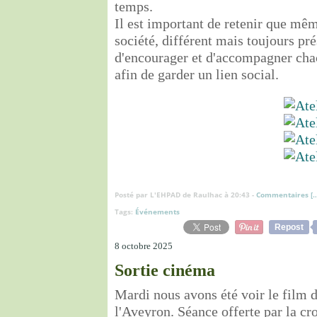
temps.
Il est important de retenir que m
société, différent mais toujours pr
d'encourager et d'accompagner cha
afin de garder un lien social.
Posté par L'EHPAD de Raulhac à 20:43 -
Commentaires [
Tags:
Événements
Repost
8 octobre 2025
Sortie cinéma
Mardi nous avons été voir le film d
l'Aveyron. Séance offerte par la cr