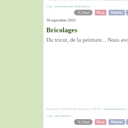
Tags:
Intervenants extérieurs
Repost
30 septembre 2025
Bricolages
Du tricot, de la peinture... Nous a
Posté par L'EHPAD de Raulhac à 20:46 -
Commentaires [
Tags:
Les ateliers
Repost