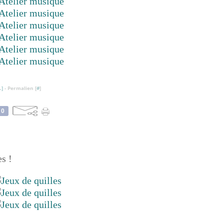
…
]
- Permalien [
#
]
0
es !