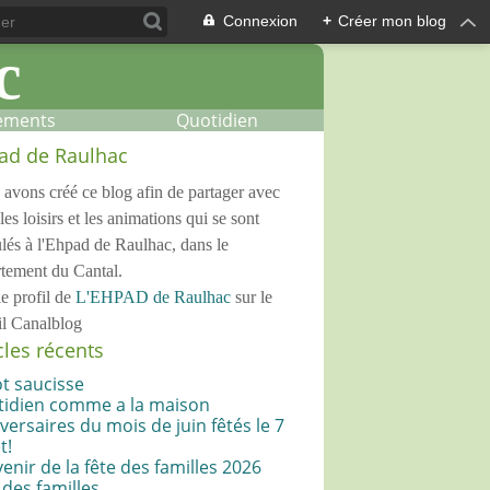
Connexion
+
Créer mon blog
ements
Quotidien
ad de Raulhac
avons créé ce blog afin de partager avec
les loisirs et les animations qui se sont
lés à l'Ehpad de Raulhac, dans le
tement du Cantal.
le profil de
L'EHPAD de Raulhac
sur le
il Canalblog
cles récents
ot saucisse
idien comme a la maison
versaires du mois de juin fêtés le 7
t!
enir de la fête des familles 2026
 des familles