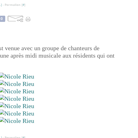
…
]
- Permalien [
#
]
0
st venue avec un groupe de chanteurs de
 une après midi musicale aux résidents qui ont
…
]
- Permalien [
#
]