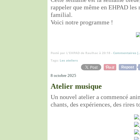
rappeler que même en EHPAD les rés
familial.
Voici notre programme !
Posté par L'EHPAD de Raulhac à 20:18 -
Commentaires [
Tags:
Les ateliers
Repost
8 octobre 2025
Atelier musique
Un nouvel atelier a commencé anim
chants, des expériences, des rires t