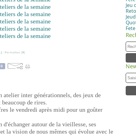
Jeu 
Reto
Jeudi
Quot
Fete
Rec
…
]
- Permalien [
#
]
New
0
 atelier inter générationnels, des jeux de
t beaucoup de rires.
res le vendredi après midi pour un goûter
 d'échanger autour de la vieillesse, ses
 et la vision de nous mêmes qui évolue avec le