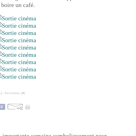
 boire un café.
…
]
- Permalien [
#
]
0
e, importante semaine symboliquement pour