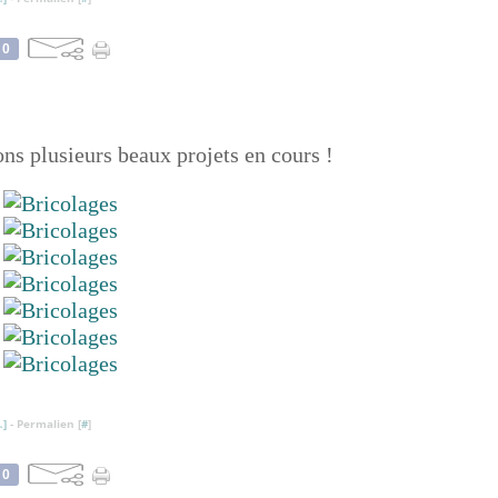
0
vons plusieurs beaux projets en cours !
…
]
- Permalien [
#
]
0