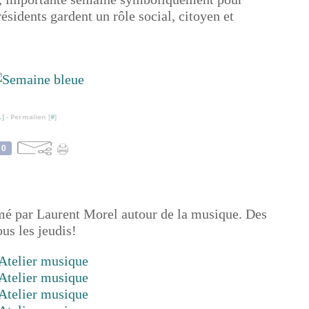
idents gardent un rôle social, citoyen et
…
]
- Permalien [
#
]
0
é par Laurent Morel autour de la musique. Des
ous les jeudis!