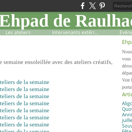
Les ateliers
Intervenants extérieurs
Évén
Ehp
Nous 
vous 
semaine ensoleillée avec des ateliers créatifs,
dérou
dépar
Voir 
porta
Arti
Alig
Quot
Anni
juille
Souv
Fête