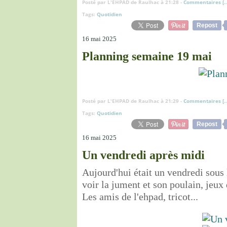
Posté par L'EHPAD de Raulhac à 21:28 -
Commentaires [
Tags:
Quotidien
Repost
16 mai 2025
Planning semaine 19 mai
Posté par L'EHPAD de Raulhac à 21:29 -
Commentaires [
Tags:
Quotidien
Repost
16 mai 2025
Un vendredi après midi
Aujourd'hui était un vendredi sous
voir la jument et son poulain, jeux 
Les amis de l'ehpad, tricot...