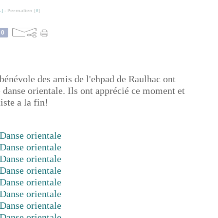
…
]
- Permalien [
#
]
0
 bénévole des amis de l'ehpad de Raulhac ont
e danse orientale. Ils ont apprécié ce moment et
iste a la fin!