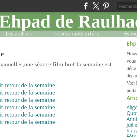
Les ateliers
Intervenants extérieurs
Évén
Ehp
ne
Nous 
vous 
manuelles,une séance film bref la semaine est
dérou
dépar
Voir 
porta
Arti
Alig
Quot
Anni
juille
Souv
Fête