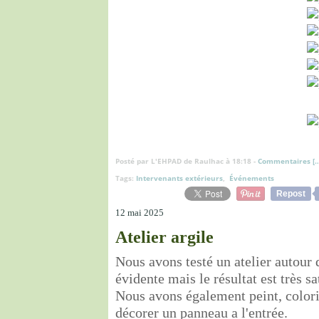
Posté par L'EHPAD de Raulhac à 18:18 -
Commentaires [
Tags:
Intervenants extérieurs
,
Événements
Repost
12 mai 2025
Atelier argile
Nous avons testé un atelier autour 
évidente mais le résultat est très sa
Nous avons également peint, colori
décorer un panneau a l'entrée.