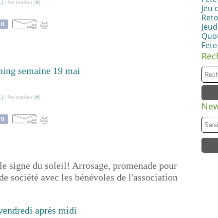
…
]
- Permalien [
#
]
Jeu 
Reto
0
Jeudi
Quot
Fete
Rec
…
]
- Permalien [
#
]
New
0
 le signe du soleil! Arrosage, promenade pour
de société avec les bénévoles de l'association