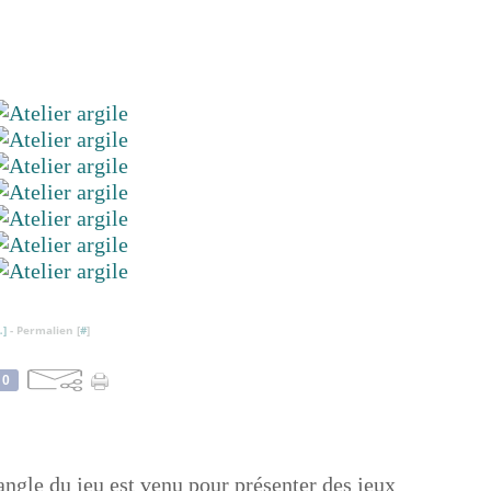
…
]
- Permalien [
#
]
0
angle du jeu est venu pour présenter des jeux