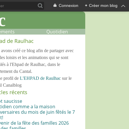
Connexion
+
Créer mon blog
ements
Quotidien
ad de Raulhac
avons créé ce blog afin de partager avec
les loisirs et les animations qui se sont
lés à l'Ehpad de Raulhac, dans le
tement du Cantal.
le profil de
L'EHPAD de Raulhac
sur le
il Canalblog
cles récents
ot saucisse
idien comme a la maison
versaires du mois de juin fêtés le 7
t!
enir de la fête des familles 2026
 des familles