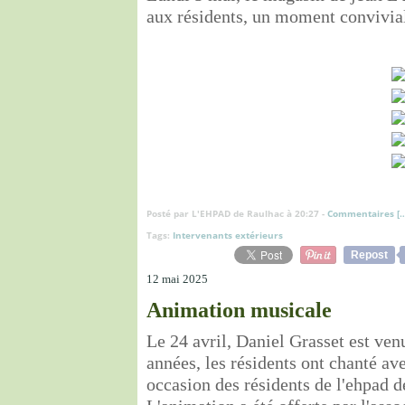
aux résidents, un moment convivial
Posté par L'EHPAD de Raulhac à 20:27 -
Commentaires [
Tags:
Intervenants extérieurs
Repost
12 mai 2025
Animation musicale
Le 24 avril, Daniel Grasset est ven
années, les résidents ont chanté a
occasion des résidents de l'ehpad de