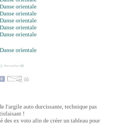
…
]
- Permalien [
#
]
0
de l'argile auto durcissante, technique pas
tisfaisant !
é des ex voto afin de créer un tableau pour