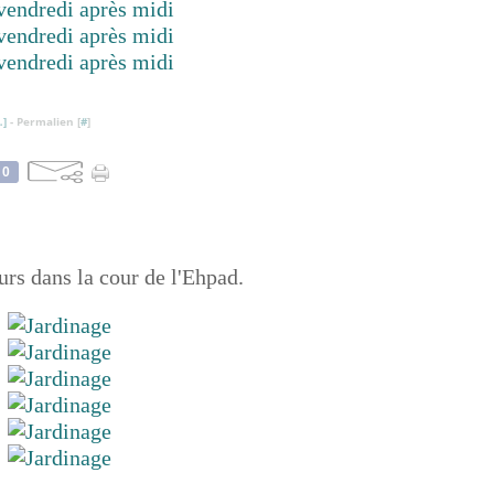
…
]
- Permalien [
#
]
0
urs dans la cour de l'Ehpad.