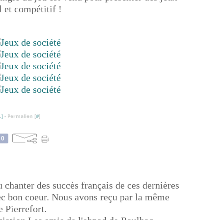
 et compétitif !
…
]
- Permalien [
#
]
0
u chanter des succès français de ces dernières
vec bon coeur. Nous avons reçu par la même
 Pierrefort.